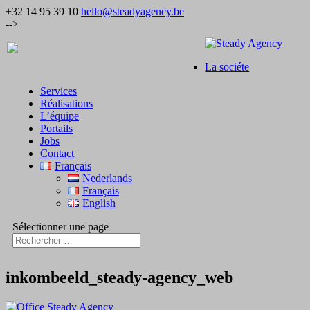
+32 14 95 39 10
hello@steadyagency.be
-->
La sociéte
Services
Réalisations
L’équipe
Portails
Jobs
Contact
Français
Nederlands
Français
English
Sélectionner une page
inkombeeld_steady-agency_web