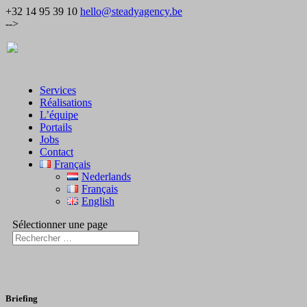
+32 14 95 39 10
hello@steadyagency.be
-->
Services
Réalisations
L’équipe
Portails
Jobs
Contact
Français
Nederlands
Français
English
Sélectionner une page
Briefing